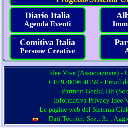
Diario Italia
Alb
Agenda Eventi
Imma
Comitiva Italia
Par
Persone Creative
Idee Vive (Associazione) - 
CF: 97809650159 - Email del
Partner:
Genial Bit
(
Soc
Informativa Privacy Idee 
Le pagine web del Sistema Ciak
Dati Tecnici: Sez.: 3c
, Agg